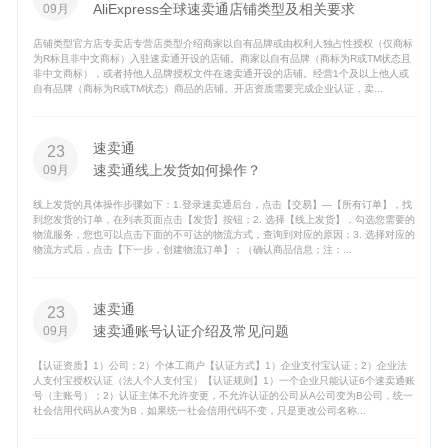
AliExpress全球速卖通店铺类型及相关要求
09月
店铺类型官方店专卖店专营店类型介绍商家以自有品牌或由权利人独占性授权（仅商标
为R标且非中文商标）入驻速卖通开设的店铺。商家以自有品牌（商标为R或TM状态且
非中文商标），或者持他人品牌授权文件在速卖通开设的店铺。经营1个及以上他人或
自有品牌（商标为R或TM状态）商品的店铺。开店资质需要完成企业认证，卖...
速卖通
23
速卖通线上发货如何操作？
09月
线上发货的具体操作步骤如下：1.登录速卖通后台，点击【交易】—【所有订单】，找
到您发货的订单，在列表页面点击【发货】按钮；2. 选择【线上发货】，勾选您需要的
物流服务，您也可以点击下面的不可达的物流方式，查询到对应的原因；3. 选择对应的
物流方式后，点击【下一步，创建物流订单】；（确认商品信息；注：...
速卖通
23
速卖通账号认证介绍及常见问题
09月
【认证资质】1）公司；2）个体工商户【认证方式】1）企业支付宝认证；2）企业法
人支付宝授权认证（法人个人支付宝）【认证规则】1）一个企业只能认证6个速卖通账
号（主账号）；2）认证主体不允许变更，不允许认证的公司从A公司变为B公司，统一
社会信用代码从A变为B，如果统一社会信用代码不变，只是更改公司名称...