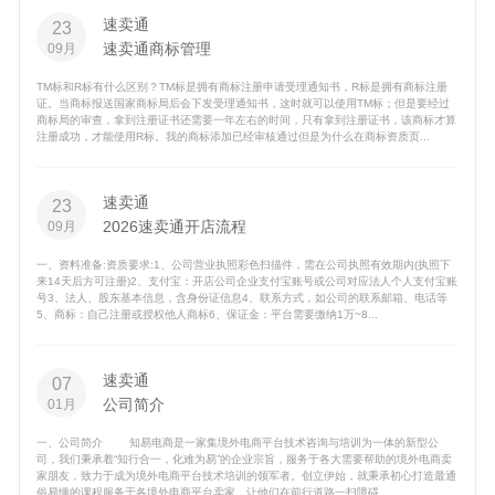
速卖通
23
速卖通商标管理
09月
TM标和R标有什么区别？TM标是拥有商标注册申请受理通知书，R标是拥有商标注册
证。当商标报送国家商标局后会下发受理通知书，这时就可以使用TM标；但是要经过
商标局的审查，拿到注册证书还需要一年左右的时间，只有拿到注册证书，该商标才算
注册成功，才能使用R标。我的商标添加已经审核通过但是为什么在商标资质页...
速卖通
23
2026速卖通开店流程
09月
一、资料准备:资质要求:1、公司营业执照彩色扫描件，需在公司执照有效期内(执照下
来14天后方可注册)2、支付宝：开店公司企业支付宝账号或公司对应法人个人支付宝账
号3、法人、股东基本信息，含身份证信息4、联系方式，如公司的联系邮箱、电话等
5、商标：自己注册或授权他人商标6、保证金：平台需要缴纳1万~8...
速卖通
07
公司简介
01月
一、公司简介 知易电商是一家集境外电商平台技术咨询与培训为一体的新型公
司，我们秉承着“知行合一，化难为易”的企业宗旨，服务于各大需要帮助的境外电商卖
家朋友，致力于成为境外电商平台技术培训的领军者。创立伊始，就秉承初心打造最通
俗易懂的课程服务于各境外电商平台卖家，让他们在前行道路一扫障碍...