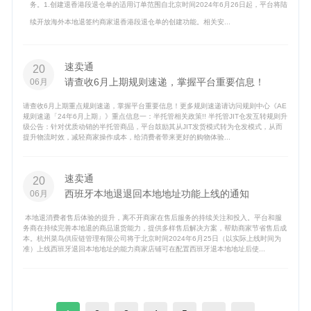
务。1.创建退香港段退仓单的适用订单范围自北京时间2024年6月26日起，平台将陆
续开放海外本地退签约商家退香港段退仓单的创建功能。相关安...
速卖通
20
请查收6月上期规则速递，掌握平台重要信息！
06月
请查收6月上期重点规则速递，掌握平台重要信息！更多规则速递请访问规则中心《AE
规则速递「24年6月上期」》重点信息一：半托管相关政策!! 半托管JIT仓发互转规则升
级公告：针对优质动销的半托管商品，平台鼓励其从JIT发货模式转为仓发模式，从而
提升物流时效，减轻商家操作成本，给消费者带来更好的购物体验...
速卖通
20
西班牙本地退退回本地地址功能上线的通知
06月
本地退消费者售后体验的提升，离不开商家在售后服务的持续关注和投入。平台和服
务商在持续完善本地退的商品退货能力，提供多样售后解决方案，帮助商家节省售后成
本。杭州菜鸟供应链管理有限公司将于北京时间2024年6月25日（以实际上线时间为
准）上线西班牙退回本地地址的能力商家店铺可在配置西班牙退本地地址后使...