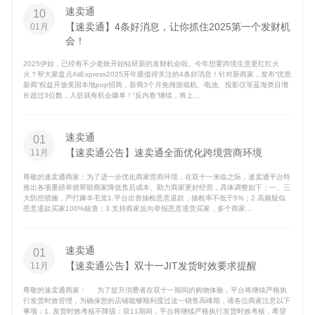
速卖通
10
【速卖通】4条好消息，让你抓住2025第一个发财机
01月
会！
2025伊始，已经有不少老铁开始钻研新的发财机会啦。今年想要跨境生意更红红火
火？帮大家盘点AliExpress2025开年最值得关注的4条好消息！针对新商家，发布“优质
新商”权益开放美国本地pop招商，新商3个月免佣游戏机、电池、投影仪等蓝海类目增
长超过3位数，入驻就有机会爆单！“反内卷”继续，将上...
速卖通
01
【速卖通公告】速卖通全面优化跨境营商环境
11月
尊敬的速卖通商家：为了进一步优化商家营商环境，在双十一来临之际，速卖通平台特
推出各项重磅举措帮助商家降低售后成本、助力商家更好经营，具体调整如下：一、三
大防控措施，严打薅羊毛党1.平台出资抽检恶意退款，抽检率不低于5%；2.高频疑似
恶意退款买家100%核查；3.支持商家反向举报恶意退货买家，多个商家...
速卖通
01
【速卖通公告】双十一JIT发货时效要求提醒
11月
尊敬的速卖通商家： 为了提升消费者在双十一期间的购物体验，平台将继续严格执
行发货时效管理，为确保您的店铺能够顺利度过这一销售高峰期，请各位商家注意以下
事项：1. 发货时效考核不降级：双11期间，平台将继续严格执行发货时效考核，希望