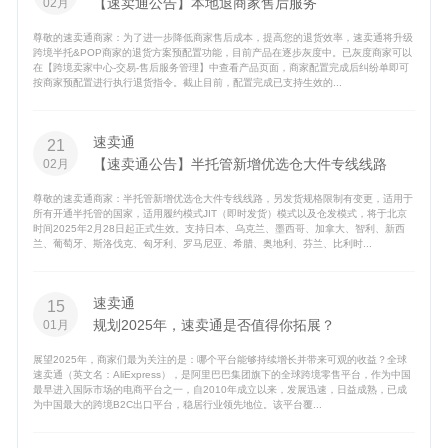
【速卖通公告】本地退商家售后服务
02月
尊敬的速卖通商家：为了进一步降低商家售后成本，提高您的退货效率，速卖通将升级
跨境半托&POP商家的退货方案预配置功能，目前产品在逐步灰度中。已灰度商家可以
在【跨境卖家中心-交易-售后服务管理】中查看产品页面，商家配置完成后纠纷单即可
按商家预配置进行执行退货指令。截止目前，配置完成已支持生效的...
速卖通
21
【速卖通公告】半托管新增优选仓大件专线线路
02月
尊敬的速卖通商家：半托管新增优选仓大件专线线路，另发货规格限制有变更，适用于
所有开通半托管的国家，适用履约模式JIT（即时发货）模式以及仓发模式，将于北京
时间2025年2月28日起正式生效。支持日本、乌克兰、墨西哥、加拿大、智利、新西
兰、葡萄牙、斯洛伐克、匈牙利、罗马尼亚、希腊、奥地利、芬兰、比利时...
速卖通
15
规划2025年，速卖通是否值得你拓展？
01月
展望2025年，商家们最为关注的是：哪个平台能够持续增长并带来可观的收益？全球
速卖通（英文名：AliExpress），是阿里巴巴集团旗下的全球跨境零售平台，作为中国
最早进入国际市场的电商平台之一，自2010年成立以来，发展迅速，日益成熟，已成
为中国最大的跨境B2C出口平台，稳居行业领先地位。该平台覆...