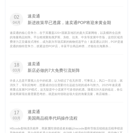
速卖通
02
新进政策早已透露，速卖通POP将迎来黄金期
04月
速卖通的核心竞争力，在于其覆盖220+国家及地区的庞大买家网络，以及横跨全品类
的海量商品矩阵。平台精准聚焦俄罗斯、东欧、拉美、中东等发展中市场，这些区域消
费潜力正呈爆发式增长，成为新兴市场买家的购物优选平台！速卖通认识到，POP是速
卖通的独特竞争力，抓紧这些POP店，丰富平台商品种类，才能在出海厮杀...
速卖通
18
新店必做的7大免费引流矩阵
03月
许多人总是不重视人生中的机遇，认为错过了也无所谓，可事实上，风口一旦过去，就
消失了，等到后悔时，想要成功往往需要付出远超当初的成本与努力。2025年速卖通
将重点发展POP模式，这无疑是中小卖家不可多得的机遇。随着328大促的临近，各位
新老商家现在最需要思考的，就是如何借助这场大促的海量流量，将店铺推...
速卖通
17
美国商品税率代码操作流程
03月
HScode影响清关税率，商家属性填错或者未确认hscode最终导致后续税改后税率错误
导致的税差，平台保留多退少补的权利。此功能上线是给到商家维护时间，提交确认不