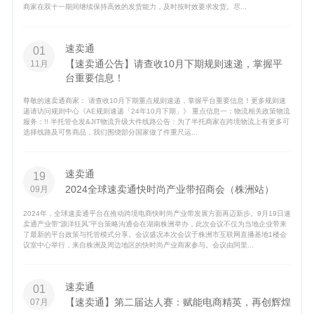
商家在双十一期间继续保持高效的发货能力，及时按时效要求发货。尽...
速卖通
01
【速卖通公告】请查收10月下期规则速递，掌握平
11月
台重要信息！
尊敬的速卖通商家： 请查收10月下期重点规则速递，掌握平台重要信息！更多规则速
递请访问规则中心《AE规则速递「24年10月下期」》 重点信息一：物流相关政策物流
服务：!! 半托管仓发&JIT物流升级大件线路公告：为了半托商家在跨境物流上有更多可
选择线路及可售商品，我们围绕部分国家做了件重尺运...
速卖通
19
2024全球速卖通快时尚产业带招商会（株洲站）
09月
2024年，全球速卖通平台在推动跨境电商快时尚产业带发展方面再迈新步。9月19日速
卖通产业带“源洋狂风”平台策略沟通会在湖南株洲举办，此次会议不仅为当地企业带来
了最新的平台政策与托管模式分享。会议盛况本次会议于株洲市互联网直播基地1楼会
议室中心举行，来自株洲及周边地区的快时尚产业商家参与。会议由阿里...
速卖通
01
【速卖通】第二届达人赛：赋能电商精英，再创辉煌
07月