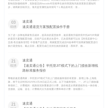
影响实际缴税税率，实际提交的hscode对应税率生效待美国海关政策更新后通知同
步，请商家后续关注。海关监管属性如何填写？1.商品发布页：首...
速卖通
03
速卖通退货方案预配置操作手册
03月
为了进一步降低商家售后成本，提高你的退货效率，速卖通将升级跨境半托&POP商家
的退货方案预配置功能，目前产品在逐步灰度中。已灰度商家可以在【跨境卖家中心-
交易-售后服务管理】中查看产品页面，商家配置完成后纠纷单即可按商家预配置进行
执行退货指令。截止目前，配置完成已支持生效的国家是：西班牙、德...
速卖通
21
【速卖通公告】半托管JIT模式下的上门揽收新增线
02月
路标准服务报价
尊敬的速卖通商家：半托管JIT模式下的上门揽收服务报价有更新，新增上海-上海线
路，将于北京时间2025年2月28日起正式上线，以下为服务报价。一、JIT上门揽收服
务报价二、计费规则：线路按实际重量进行计费，该价格是从商家揽收到仓一体价格，
含揽收、运输、送仓；计费模式分为首续重计费和单价计费：首续重计...
速卖通
21