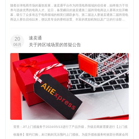
随着全球电商市场的蓬勃发展，速卖通平台作为跨境电商领域的佼佼者，始终致力于培
养与选拔优秀的电商人才。近日，备受瞩目的速卖通第二届跨境电商达人赛再次拉开帷
幕，吸引了众多有志于电商领域的精英们踊跃参与。第二届达人赛速卖通第二届跨境电
商达人赛自启动以来，便以其专业的赛程设置、丰富的奖励机制以及广泛的行业影...
速卖通
20
关于跨区域场景的答疑公告
06月
背景：JIT上门揽服务于2024/05/13进行了产品升级，升级后商家需要进行【上门揽
收服务】签约订购，未订购则无法预约上门揽收。为提升揽收服务时效部分商家会同