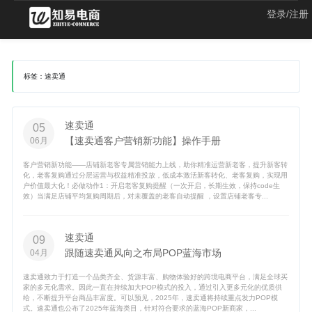
登录/注册
标签：速卖通
速卖通
05
【速卖通客户营销新功能】操作手册
06月
客户营销新功能——店铺新老客专属营销能力上线，助你精准运营新老客，提升新客转
化，老客复购通过分层运营与权益精准投放，低成本激活新客转化、老客复购，实现用
户价值最大化！必做动作1：开启老客复购提醒（一次开启，长期生效，保持code生
效）当满足店铺平均复购周期后，对未覆盖的老客自动提醒 ，设置店铺老客专...
速卖通
09
跟随速卖通风向之布局POP蓝海市场
04月
速卖通致力于打造一个品类齐全、货源丰富、购物体验好的跨境电商平台，满足全球买
家的多元化需求。因此一直在持续加大POP模式的投入，通过引入更多元化的优质供
给，不断提升平台商品丰富度。可以预见，2025年，速卖通将持续重点发力POP模
式。速卖通也公布了2025年蓝海类目，针对符合要求的蓝海POP新商家，...