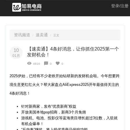
登录/注册
资讯频道
速卖通
正文
【速卖通】4条好消息，让你抓住2025第一个
10
发财机会！
01月
4816
0
0
2025伊始，已经有不少老铁开始钻研新的发财机会啦。今年想要跨
境生意更红红火火？帮大家盘点AliExpress2025开年最值得关注的
4条好消息！
针对新商家，发布“优质新商”权益
开放美国本地pop招商，新商3个月免佣
游戏机、电池、投影仪等蓝海类目增长超过3位数，入驻就
有机会爆单！
“反内卷”继续，将上线优质商品保护功能