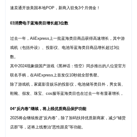
速卖通开放美国本地POP，新商入驻免3个月佣金！
03消费电子蓝海类目增长超3位数
过去一年，AliExpress上一批蓝海类目商品获得高速增长，其中游
戏机（包括外设）、投影仪、电池等蓝海类目商品增长超过3位
数。
其中2024现象级国产游戏《黑神话：悟空》同步推出的八位堂官方
联名手柄，在AliExpress上首发仅10秒就全部售罄。
除了游戏机，家庭影音娱乐的投影仪，电池储等类目外，男女装、
鞋靴、假发、珠宝、cos服等蓝海类目也在过去一年有显著增长，
04“反内卷”继续，将上线优质商品保护功能
2025将会继续推进“反内卷”，除了加码扶持优质新商家，减少“铺货
店群”等，还将上线整治“恶性跟卖”等功能。