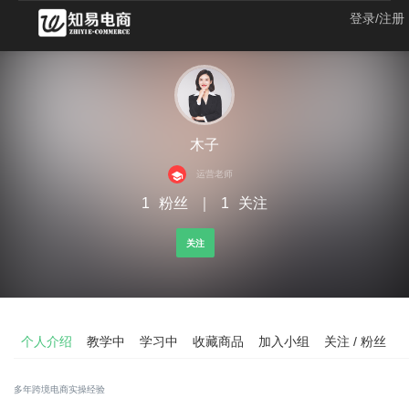
登录/注册
木子
运营老师
1
粉丝
｜
1
关注
关注
个人介绍
教学中
学习中
收藏商品
加入小组
关注 / 粉丝
多年跨境电商实操经验