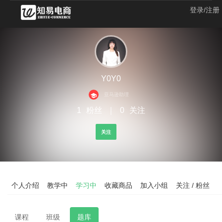
登录/注册
Y0Y0
亚马逊助理
1
粉丝
｜
0
关注
关注
个人介绍
教学中
学习中
收藏商品
加入小组
关注 / 粉丝
课程
班级
题库