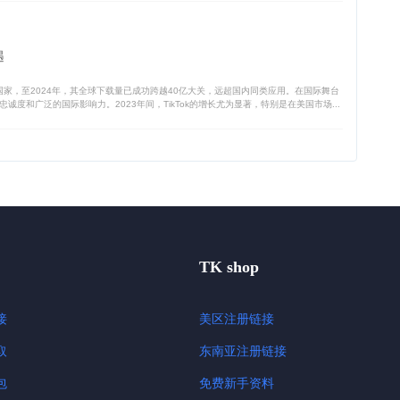
遇
个国家，至2024年，其全球下载量已成功跨越40亿大关，远超国内同类应用。在国际舞台
度和广泛的国际影响力。2023年间，TikTok的增长尤为显著，特别是在美国市场...
TK shop
接
美区注册链接
取
东南亚注册链接
包
免费新手资料