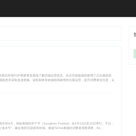
旨在帮助美区跨境POP商家更直观地了解店铺运营状态。此次升级版规则新增了正向激励措
规隐患并采取改进措施。该机制将有效辅助商家维持合规运营，提升消费者信任度，从
，例如泰国的宋干节（Songkran Festival）在4月13日至15日举行。不过，
节”，象征着辞旧迎新和祈福。根据TikTok泰国的消费者洞察调查，63...