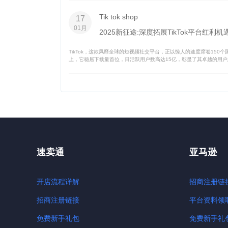
Tik tok shop
17
01月
2025新征途:深度拓展TikTok平台红利机
TikTok，这款风靡全球的短视频社交平台，正以惊人的速度席卷150
上，它稳居下载量首位，日活跃用户数高达15亿，彰显了其卓越的用户忠诚
速卖通
亚马逊
开店流程详解
招商注册链
招商注册链接
平台资料领
免费新手礼包
免费新手礼