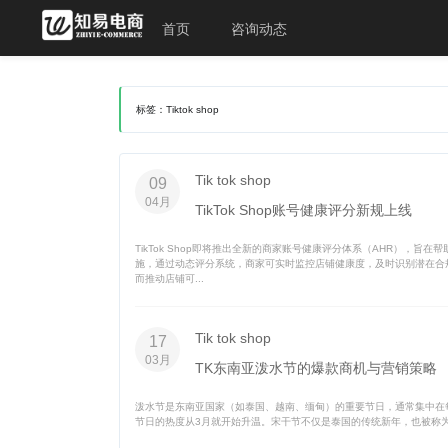
首页
咨询动态
标签：Tiktok shop
Tik tok shop
09
04月
TikTok Shop账号健康评分新规上线
TikTok Shop即将推出全新的商家账号健康评分体系（AHR），
施，通过动态评分系统，商家可实时监控店铺健康度，及时识别潜在合
而推动店铺可...
Tik tok shop
17
03月
TK东南亚泼水节的爆款商机与营销策略
泼水节是东南亚国家（如泰国、越南、缅甸）的重要节日，通常集中在每年的4月
节日的热度从3月就开始升温。宋干节不仅是泰国的传统新年，也被称为“泼水